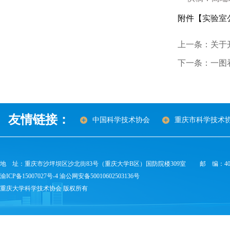
附件【
实验室
上一条：关于
下一条：一图
友情链接：
中国科学技术协会
重庆市科学技术
地 址：重庆市沙坪坝区沙北街83号（重庆大学B区）国防院楼309室 邮 编：400
渝ICP备15007027号-4 渝公网安备50010602503136号
重庆大学科学技术协会 版权所有