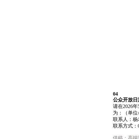
04
公众开放日
请在2026
为：（单位
联系人：杨
联系方式：023
供稿：高端