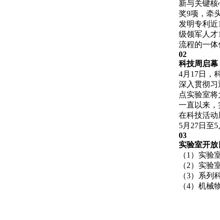
新与关键核
奖9项，牵头
发明专利近
级领军人才
流程的一体
02
科技周启幕
4月17日
深入贯彻习
点实验室将
一直以来，
在科技活动
5月27日至
03
实验室开放
（1）实验
（2）实验
（3）系列
（4）机械